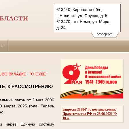
613440, Кировская обл.,
г. Нолинск, ул. Фрунзе, д. 5
ОБЛАСТИ
613470, пгт. Нема, ул. Мира,
д. 34
613430, пгт. Суна,
развернуть
ул. Большевиков, д. 4
Тел.: (83368) 2-31-69,
(83350) 2-12-65, (83369) 3-36-
48
nolsud@mail.ru
ВО ВКЛАДКЕ "О СУДЕ"
ТЕ, К РАССМОТРЕНИЮ
льный закон от 2 мая 2006
0 марта 2025 года. Теперь
Запросы ОПФР по постановлению
но:
Правительства РФ от 28.06.2021 №
1037
и через Единую систему