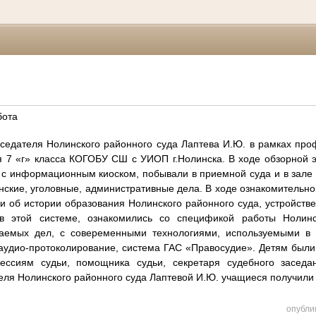
бота
седателя Нолинского районного суда Лаптева И.Ю. в рамках пр
я 7 «г» класса КОГОБУ СШ с УИОП г.Нолинска. В ходе обзорной э
с информационным киоском, побывали в приемной суда и в зале 
ские, уголовные, административные дела. В ходе ознакомительн
и об истории образования Нолинского районного суда, устройств
в этой системе, ознакомились со спецификой работы Нолинс
ваемых дел, с совеременными технологиями, используемыми в р
 аудио-протоколирование, система ГАС «Правосудие». Детям были
ссиям судьи, помощника судьи, секретаря судебного засед
еля Нолинского районного суда Лаптевой И.Ю. учащиеся получили
опубли