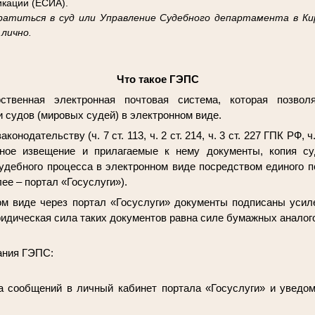
кации (ЕСИА).
ратиться в суд или Управление Судебного департамента в Кир
лично.
Что такое ГЭПС
твенная электронная почтовая система, которая позвол
и судов (мировых судей) в электронном виде.
одательству (ч. 7 ст. 113, ч. 2 ст. 214, ч. 3 ст. 227 ГПК РФ, ч. 1.
ное извещение и прилагаемые к нему документы, копия су
удебного процесса в электронном виде посредством единого п
ее – портал «Госуслуги»).
м виде через портал «Госуслуги» документы подписаны уси
идическая сила таких документов равна силе бумажных аналог
ания ГЭПС:
а сообщений в личный кабинет портала «Госуслуги» и уведо