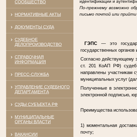
идентификации и аутентифи
СООБЩЕСТВО
По-прежнему возможно об
письмо почтой или прийти 
НОРМАТИВНЫЕ АКТЫ
ДОКУМЕНТЫ СУДА
СУДЕБНОЕ
ГЭПС
— это государс
ДЕЛОПРОИЗВОДСТВО
государственных органов 
СПРАВОЧНАЯ
Согласно действующему закон
ИНФОРМАЦИЯ
ст. 201 КоАП РФ) судеб
направлены участникам с
ПРЕСС-СЛУЖБА
муниципальных услуг (дал
УПРАВЛЕНИЕ СУДЕБНОГО
Полученные в электронно
ДЕПАРТАМЕНТА
электронной подписью, юр
СУДЫ СУБЪЕКТА РФ
Преимущества использов
МУНИЦИПАЛЬНЫЕ
ОРГАНЫ ВЛАСТИ
1) моментальная доставк
почту;
ВАКАНСИИ