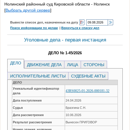
Нолинский районный суд Кировской области - Нолинск
[
Выбрать другой сервер
]
Вывести список дел, назначенных на дату
Поиск информации по делам
|
Вернуться к списку дел
Уголовные дела - первая инстанция
ДЕЛО № 1-45/2026
ДЕЛО
ДВИЖЕНИЕ ДЕЛА
ЛИЦА
СТОРОНЫ
ИСПОЛНИТЕЛЬНЫЕ ЛИСТЫ
СУДЕБНЫЕ АКТЫ
ДЕЛО
Уникальный идентификатор
43RS0025-01-2026-000181-32
дела
Дата поступления
24.04.2026
Судья
Бразгина С.Н.
Дата рассмотрения
10.06.2026
Результат рассмотрения
Вынесен ПРИГОВОР
Номер здания, название